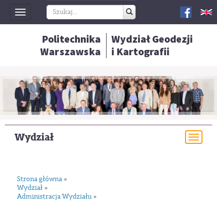
Toggle
navigation
Politechnika
Wydział Geodezji
Warszawska
i Kartografii
Wydział
Togg
navi
Strona główna
»
Wydział
»
Administracja Wydziału
»