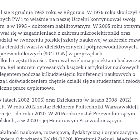
ził się 3 grudnia 1952 roku w Biłgoraju. W 1976 roku skończył 
jnych PW i to właśnie na naszej Uczelni kontynuował swoją
em, a w 1995 – doktorem habilitowanym. W 2005 roku otrzym
ował się w zagadnieniach z zakresu mikroelektroniki oraz
udział w tworzeniu polskiej szkoły naukowej w zakresie roz
a cienkich warstw dielektrycznych i półprzewodnikowych.
przewodnikowych (SiC i GaN) w przyrządach
kich częstotliwości. Kierował wieloma projektami badawcz
ym. Był autorem cytowanych książek i artykułów naukowych
legentem podczas kilkudziesięciu konferencji naukowych o
 i doświadczeniem chętnie dzielił się ze studentami i młod
liczne prace dyplomowe.
w latach 2002–2005) oraz Dziekanem (w latach 2008-2012)
ch. W roku 2012 został Rektorem Politechniki Warszawskiej i
encje – do roku 2020. W 2016 roku został Przewodniczącym
olskich, a w 2020 – jej Honorowym Przewodniczącym.
iałalność naukową, rozwojową, dydaktyczną i organizacyjną.
deru Odrodzenia Polski (2020), Krzyżami Zasługi, Medalem