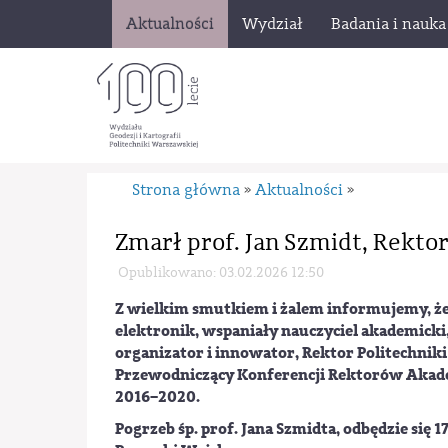
Aktualności
Wydział
Badania i nauka
Strona główna
Aktualności
»
»
Zmarł prof. Jan Szmidt, Rekto
Opublikowano: 03.02.2026 12:50
Z wielkim smutkiem i żalem informujemy, że 
elektronik, wspaniały nauczyciel akademicki,
organizator i innowator, Rektor Politechnik
Przewodniczący Konferencji Rektorów Akade
2016–2020.
Pogrzeb śp. prof. Jana Szmidta, odbędzie si