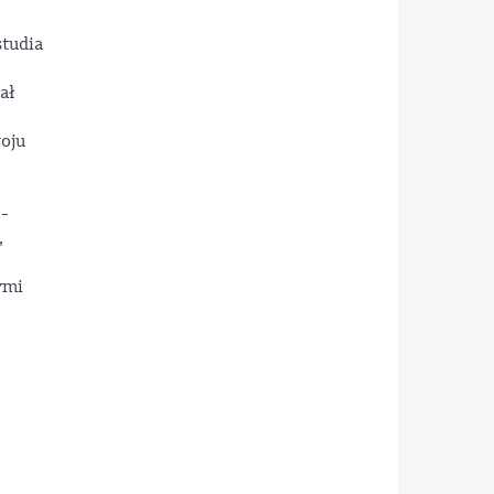
studia
ał
woju
o-
,
ymi