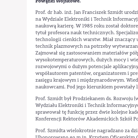
Powązki Wojskowe.
Prof. dr hab. inż. Jan Franciszek Szmidt urod
na Wydziale Elektroniki i Technik Informacy
naukową karierę. W 1985 roku został doktor
tytuł profesora nauk technicznych. Specjaliz
technologii cienkich warstw. Miał znaczący 
technik plazmowych na potrzeby wytwarzani
Zajmował się zastosowaniem materiałów pół
wysokotemperaturowych, dużych mocy i wiel
rozwojowymi o dużym potencjale aplikacyjn
współautorem patentów, organizatorem i pre
zasięgu krajowym i międzynarodowym. Wiedzą
naukowcami. Pod jego kierunkiem powstały 
Prof. Szmidt był Prodziekanem ds. Rozwoju (
Wydziału Elektroniki i Technik Informacyjny
sprawował tę funkcję przez dwie kolejne kad
Konferencji Rektorów Akademickich Szkół P
Prof. Szmidta wielokrotnie nagradzano za dz
Uhonorowano go m.in. Krzyżem Oficerskim Or