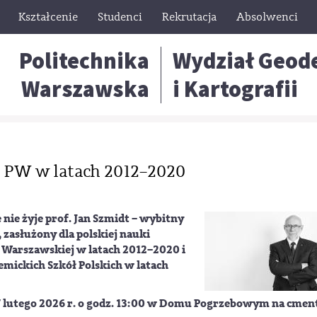
Kształcenie
Studenci
Rekrutacja
Absolwenci
Politechnika
Wydział Geode
Warszawska
i Kartografii
r PW w latach 2012–2020
nie żyje prof. Jan Szmidt – wybitny
 zasłużony dla polskiej nauki
i Warszawskiej w latach 2012–2020 i
mickich Szkół Polskich w latach
ę 17 lutego 2026 r. o godz. 13:00 w Domu Pogrzebowym na cme