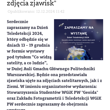
zdjęcia zjawisk"
Opublikowano: 12.12.2024 11:42
Serdecznie
zapraszamy na Dzień
Teledetekcji 2024,
który odbędzie się w
dniach 13 - 19 grudnia
w formie wystawy
pod tytułem “Co widzą
satelity, a co ludzie”,
w Dużej Auli Gmachu Głównego Politechniki
Warszawskiej. Będzie ona przedstawiała
zjawiska ujęte na zdjęciach satelitarnych, jak i z
Ziemi. W imieniu organizatorów wydarzenia:
Stowarzyszenia Studentów WGiK PW "Geoida"
oraz Zakładu Fotogrametrii i Teledetekcji WGiK
PW serdecznie zapraszamy do obejrzenia