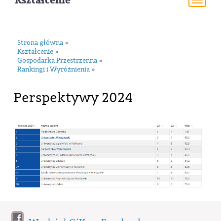
Kształcenie
Togg
navi
Strona główna
»
Kształcenie
»
Gospodarka Przestrzenna
»
Rankingi i Wyróżnienia
»
Perspektywy 2024