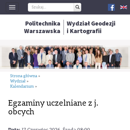
Toggle
navigation
Politechnika
Wydział Geodezji
Warszawska
i Kartografii
Strona główna
»
Wydział
»
Kalendarium
»
Egzaminy uczelniane z j.
obcych
Data:
17 Czerwiec 2026, Środa 08:00