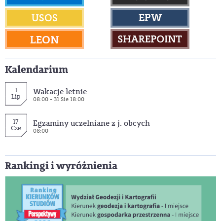
Kalendarium
1
Wakacje letnie
Lip
08:00 - 31 Sie 18:00
17
Egzaminy uczelniane z j. obcych
Cze
08:00
Rankingi i wyróżnienia