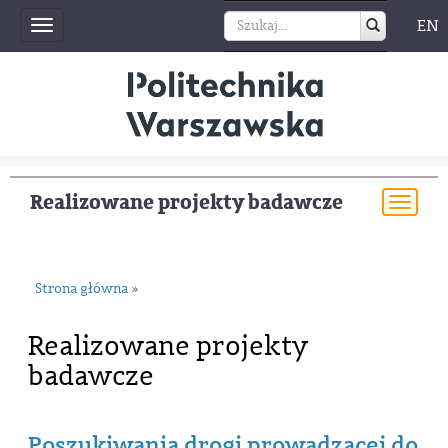
EN
Toggle
navigation
Realizowane projekty badawcze
Togg
navi
Strona główna
»
Realizowane projekty
badawcze
Poszukiwania drogi prowadzącej do