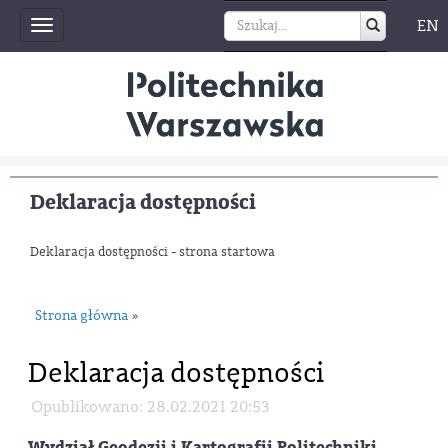
EN
Toggle
navigation
Deklaracja dostępności
Deklaracja dostępności - strona startowa
Strona główna
»
Deklaracja dostępności
Opublikowano: 28.02.2021 20:53
Wydział Geodezji i Kartografii Politechniki