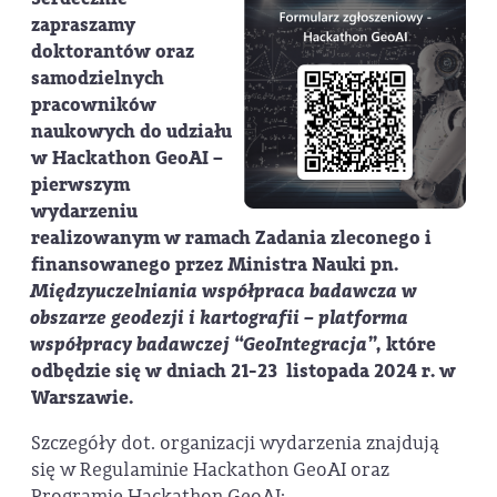
zapraszamy
doktorantów oraz
samodzielnych
pracowników
naukowych do udziału
w
Hackathon GeoAI
–
pierwszym
wydarzeniu
realizowanym w ramach Zadania zleconego i
finansowanego przez Ministra Nauki pn.
Międzyuczelniania współpraca badawcza w
obszarze geodezji i kartografii – platforma
współpracy badawczej “GeoIntegracja”,
które
odbędzie się w dniach
21-23 listopada 2024 r. w
Warszawie.
Szczegóły dot. organizacji wydarzenia znajdują
się w Regulaminie Hackathon GeoAI oraz
Programie Hackathon GeoAI: