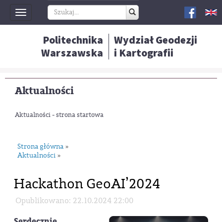
Toggle
navigation
Politechnika
Wydział Geodezji
Warszawska
i Kartografii
Aktualności
Aktualności - strona startowa
Strona główna
»
Aktualności
»
Hackathon GeoAI’2024
Opublikowano: 22.10.2024 22:00
Serdecznie