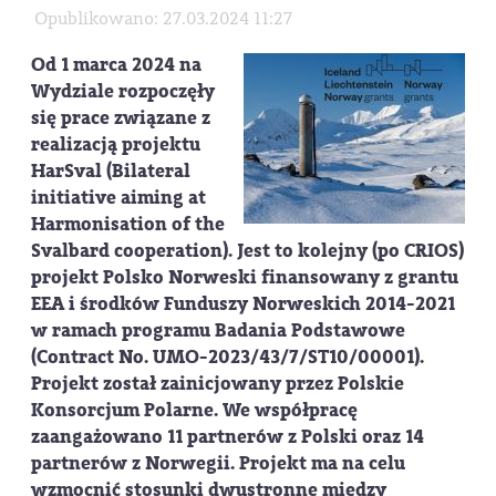
Opublikowano: 27.03.2024 11:27
Od 1 marca 2024 na
Wydziale rozpoczęły
się prace związane z
realizacją projektu
HarSval (Bilateral
initiative aiming at
Harmonisation of the
Svalbard cooperation). Jest to kolejny (po CRIOS)
projekt Polsko Norweski finansowany z grantu
EEA i środków Funduszy Norweskich 2014-2021
w ramach programu Badania Podstawowe
(Contract No. UMO-2023/43/7/ST10/00001).
Projekt został zainicjowany przez Polskie
Konsorcjum Polarne. We współpracę
zaangażowano 11 partnerów z Polski oraz 14
partnerów z Norwegii. Projekt ma na celu
wzmocnić stosunki dwustronne między