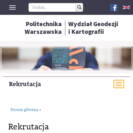
Toggle
navigation
Politechnika
Wydział Geodezji
Warszawska
i Kartografii
Rekrutacja
Togg
navi
Strona główna
»
Rekrutacja