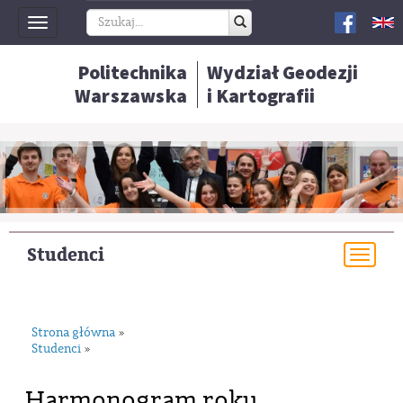
Toggle
navigation
Politechnika
Wydział Geodezji
Warszawska
i Kartografii
Studenci
Togg
navi
Strona główna
»
Studenci
»
Harmonogram roku