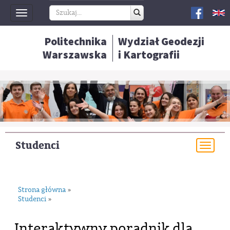
Toggle
navigation
Politechnika
Wydział Geodezji
Warszawska
i Kartografii
Studenci
Togg
navi
Strona główna
»
Studenci
»
Interaktywny poradnik dla