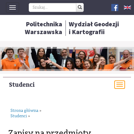
Toggle
navigation
Politechnika
Wydział Geodezji
Warszawska
i Kartografii
Studenci
Togg
navi
Strona główna
»
Studenci
»
Zapisy na przedmioty