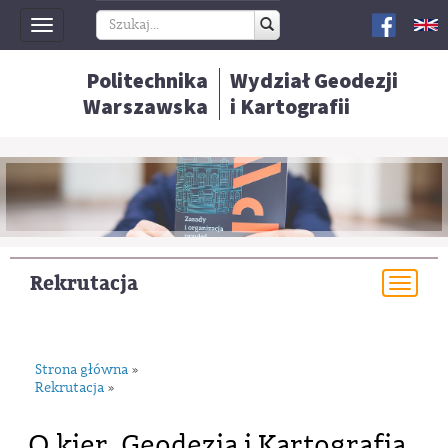
Toggle
navigation
Politechnika
Wydział Geodezji
Warszawska
i Kartografii
Rekrutacja
Togg
navi
Strona główna
»
Rekrutacja
»
O kier. Geodezja i Kartografia