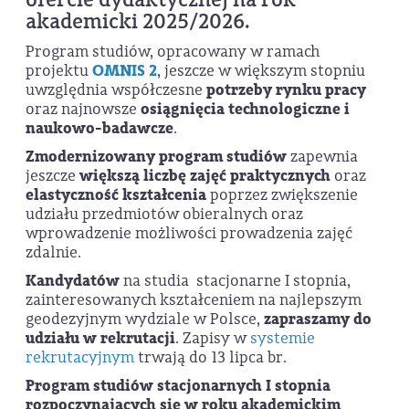
akademicki 2025/2026.
Program studiów, opracowany w ramach
projektu
OMNIS 2
, jeszcze w większym stopniu
uwzględnia współczesne
potrzeby rynku pracy
oraz najnowsze
osiągnięcia technologiczne i
naukowo-badawcze
.
Zmodernizowany program studiów
zapewnia
jeszcze
większą liczbę zajęć praktycznych
oraz
elastyczność kształcenia
poprzez zwiększenie
udziału przedmiotów obieralnych oraz
wprowadzenie możliwości prowadzenia zajęć
zdalnie.
Kandydatów
na studia stacjonarne I stopnia,
zainteresowanych kształceniem na najlepszym
geodezyjnym wydziale w Polsce,
zapraszamy do
udziału w rekrutacji
. Zapisy w
systemie
rekrutacyjnym
trwają do 13 lipca br.
Program studiów stacjonarnych I stopnia
rozpoczynających się w roku akademickim