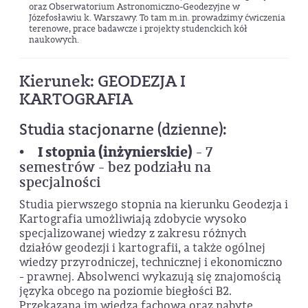
oraz Obserwatorium Astronomiczno-Geodezyjne w
Józefosławiu k. Warszawy. To tam m.in. prowadzimy ćwiczenia
terenowe, prace badawcze i projekty studenckich kół
naukowych.
Kierunek: GEODEZJA I
KARTOGRAFIA
Studia stacjonarne (dzienne):
I stopnia (inżynierskie)
•
- 7
semestrów - bez podziału na
specjalności
Studia pierwszego stopnia na kierunku Geodezja i
Kartografia umożliwiają zdobycie wysoko
specjalizowanej wiedzy z zakresu różnych
działów geodezji i kartografii, a także ogólnej
wiedzy przyrodniczej, technicznej i ekonomiczno
- prawnej. Absolwenci wykazują się znajomością
języka obcego na poziomie biegłości B2.
Przekazana im wiedza fachowa oraz nabyte