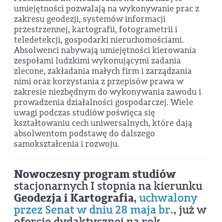
umiejętności pozwalają na wykonywanie prac z
zakresu geodezji, systemów informacji
przestrzennej, kartografii, fotogrametrii i
teledetekcji, gospodarki nieruchomościami.
Absolwenci nabywają umiejętności kierowania
zespołami ludzkimi wykonującymi zadania
zlecone, zakładania małych firm i zarządzania
nimi oraz korzystania z przepisów prawa w
zakresie niezbędnym do wykonywania zawodu i
prowadzenia działalności gospodarczej. Wiele
uwagi podczas studiów poświęca się
kształtowaniu cech uniwersalnych, które dają
absolwentom podstawę do dalszego
samokształcenia i rozwoju.
Nowoczesny program studiów
stacjonarnych I stopnia na kierunku
Geodezja i Kartografia
,
uchwalony
przez Senat w dniu 28 maja br.
, już w
ofercie dydaktycznej na rok