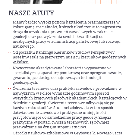
NASZE ATUTY
Mamy bardzo wysoki poziom kształcenia oraz najszerszą w
Polsce gamę specjalności, których ukończenie to najprostsza
droga do uzyskania uprawnień zawodowych w zakresie
geodezji oraz podwyższenia swoich kwalifikacji do
niezbędnych pracy w administracji państwowej lub rozwoju
naukowego.
Od początku Rankingu Kierunków Studiów Perspektywy
jesteśmy stale na pierwszym miejscu kierunków geodezyjnych
w Polsce.
Nowoczesne akredytowane laboratoria wyposażone w
specjalistyczną aparaturę pomiarową oraz oprogramowanie,
gwarantujące dostęp do najnowszych technologii
geodezyjnych.
Ćwiczenia terenowe oraz praktyki zawodowe prowadzone w
najwyższym w Polsce wymiarze godzinowym spośród
wszystkich krajowych placówek akademickich, kształcących w
dziedzinie geodezji. Ćwiczenia terenowe odbywają się po
każdym roku studiów. Studenci zdobywają w ten sposób
doświadczenie zawodowe i praktyczne umiejętności
przygotowujące do samodzielnej pracy geodety. Zajęcia
praktyczne w postaci ćwiczeń terenowych są również
przewidziane na drugim stopniu studiów.
Ośrodki naukowo-szkoleniowe w Grybowie k. Nowego Sącza