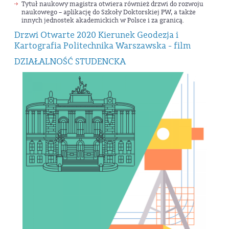
usług geodezyjnych oraz z zakresu SIP.
Tytuł naukowy magistra otwiera również drzwi do rozwoju
teledetekcyjnych oraz budowie systemów
naukowego – aplikację do Szkoły Doktorskiej PW, a także
innych jednostek akademickich w Polsce i za granicą.
informacji przestrzennej z wykorzystaniem tak
Drzwi Otwarte 2020 Kierunek Geodezja i
pozyskanych danych. Główna idea tej
Kartografia Politechnika Warszawska - film
specjalności polega na integracji szerokiego
spektrum zastosowań satelitarnych metod
DZIAŁALNOŚĆ STUDENCKA
wyznaczania pozycji oraz pozyskiwania
informacji o terenie i środowisku jakie oferuje
współczesna geodezja.