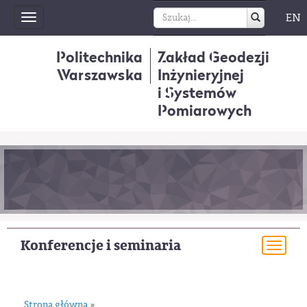
EN
Toggle
navigation
Politechnika
Zakład Geodezji
Warszawska
Inżynieryjnej
i Systemów
Pomiarowych
Konferencje i seminaria
Togg
navi
Strona główna
»