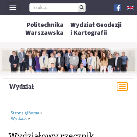
Toggle
navigation
Politechnika
Wydział Geodezji
Warszawska
i Kartografii
Wydział
Togg
navi
Strona główna
»
Wydział
»
Wydziałowy rzecznik