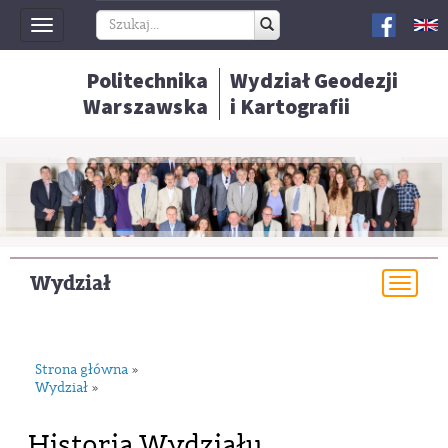
Toggle
navigation
Politechnika
Wydział Geodezji
Warszawska
i Kartografii
Wydział
Togg
navi
Strona główna
»
Wydział
»
Historia Wydziału