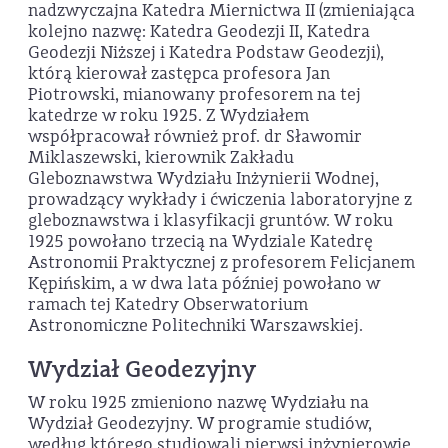
nadzwyczajna Katedra Miernictwa II (zmieniająca
kolejno nazwę: Katedra Geodezji II, Katedra
Geodezji Niższej i Katedra Podstaw Geodezji),
którą kierował zastępca profesora Jan
Piotrowski, mianowany profesorem na tej
katedrze w roku 1925. Z Wydziałem
współpracował również prof. dr Sławomir
Miklaszewski, kierownik Zakładu
Gleboznawstwa Wydziału Inżynierii Wodnej,
prowadzący wykłady i ćwiczenia laboratoryjne z
gleboznawstwa i klasyfikacji gruntów. W roku
1925 powołano trzecią na Wydziale Katedrę
Astronomii Praktycznej z profesorem Felicjanem
Kępińskim, a w dwa lata później powołano w
ramach tej Katedry Obserwatorium
Astronomiczne Politechniki Warszawskiej.
Wydział Geodezyjny
W roku 1925 zmieniono nazwę Wydziału na
Wydział Geodezyjny. W programie studiów,
według którego studiowali pierwsi inżynierowie