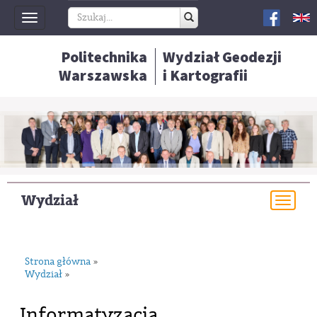
Toggle
navigation
Politechnika
Wydział Geodezji
Warszawska
i Kartografii
Wydział
Togg
navi
Strona główna
»
Wydział
»
Informatyzacja