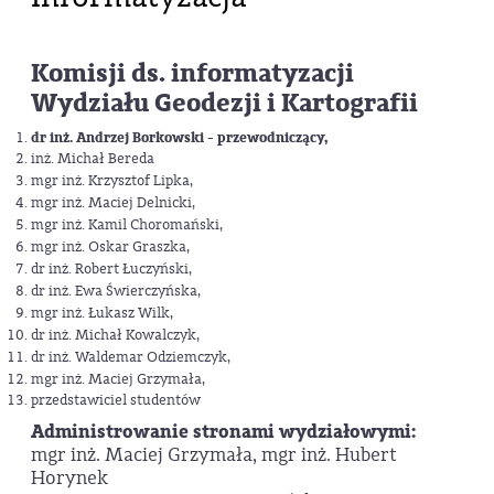
Komisji ds. informatyzacji
Wydziału Geodezji i Kartografii
dr inż. Andrzej Borkowski - przewodniczący,
inż. Michał Bereda
mgr inż. Krzysztof Lipka,
mgr inż. Maciej Delnicki,
mgr inż. Kamil Choromański,
mgr inż. Oskar Graszka,
dr inż. Robert Łuczyński,
dr inż. Ewa Świerczyńska,
mgr inż. Łukasz Wilk,
dr inż. Michał Kowalczyk,
dr inż. Waldemar Odziemczyk,
mgr inż. Maciej Grzymała,
przedstawiciel studentów
Administrowanie stronami wydziałowymi:
mgr inż. Maciej Grzymała, mgr inż. Hubert
Horynek