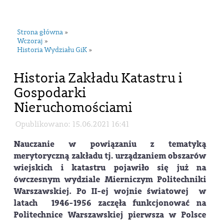
navi
Strona główna
»
Wczoraj
»
Historia Wydziału GiK
»
Historia Zakładu Katastru i
Gospodarki
Nieruchomościami
Opublikowano: 15.06.2021 16:41
Nauczanie w powiązaniu z tematyką
merytoryczną zakładu tj. urządzaniem obszarów
wiejskich i katastru pojawiło się już na
ówczesnym wydziale Mierniczym Politechniki
Warszawskiej. Po II-ej wojnie światowej w
latach 1946-1956 zaczęła funkcjonować na
Politechnice Warszawskiej pierwsza w Polsce