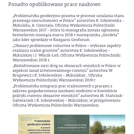
Ponadto opublikowano prace naukowe:
„Problematyka geodezyjno-prawna w procesie ustalania stanu
prawnego nieruchomości w Polsce” autorstwa K. Sobolewska -
Mikulska, A. Cienciała; Oficyna Wydawnicza Politechniki
Warszawskiej 2017 – która to monografia została ogłoszona
bestselerem miesiąca marca 2018 r miesięcznika „Geodeta”
jako lider sprzedaży w Księgarni Geoforum.
„Obszary problemowe rolnictwa w Polsce – wybrane aspekty
realizacji scaleń gruntów” autorstwa K. Sobolewskiej –
Mikulskiej i J. Wójcik-Leń; Oficyna Wydawnicza Politechniki
Warszawskiej 2018 r.
„Kształtowanie sieci dróg na obszarach wiejskich w Polsce w
aspekcie zasad zrównoważonego rozwoju” autorstwa W.
Krupowicz i K. Sobolewskiej – Mikulskiej ; Oficyna
Wydawnicza Politechniki Warszawskiej 2019 r.
„Problematyka integracji prac scaleniowych z pracami z
zakresu gospodarowania zasobami wodnymi w kontekście
polityki rozwoju obszarów wiejskich” autorstwa M. Stańczuk-
Gałwiaczek i K. Sobolewskiej – Mikulskiej; w przygotowaniu
Oficyna Wydawnicza Politechniki Warszawskiej.