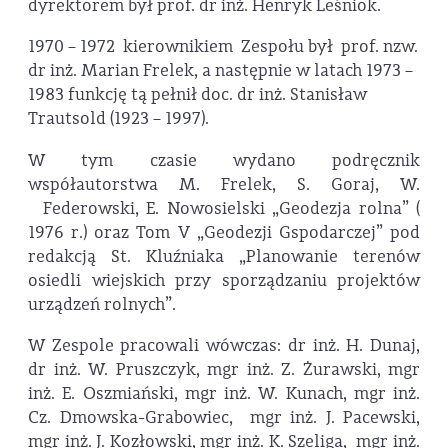
dyrektorem był prof. dr inż. Henryk Leśniok.
1970 – 1972 kierownikiem Zespołu był prof. nzw.
dr inż. Marian Frelek, a następnie w latach 1973 –
1983 funkcję tą pełnił doc. dr inż. Stanisław
Trautsold (1923 – 1997).
W tym czasie wydano podręcznik
współautorstwa M. Frelek, S. Goraj, W.
Federowski, E. Nowosielski „Geodezja rolna” (
1976 r.) oraz Tom V „Geodezji Gspodarczej” pod
redakcją St. Kluźniaka „Planowanie terenów
osiedli wiejskich przy sporządzaniu projektów
urządzeń rolnych”.
W Zespole pracowali wówczas: dr inż. H. Dunaj,
dr inż. W. Pruszczyk, mgr inż. Z. Żurawski, mgr
inż. E. Oszmiański, mgr inż. W. Kunach, mgr inż.
Cz. Dmowska-Grabowiec, mgr inż. J. Pacewski,
mgr inż. J. Kozłowski, mgr inż. K. Szeliga, mgr inż.