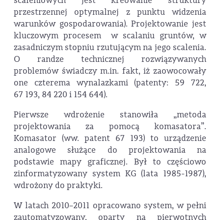
scaleniowych jest kreowanie struktury
przestrzennej optymalnej z punktu widzenia
warunków gospodarowania). Projektowanie jest
kluczowym procesem w scalaniu gruntów, w
zasadniczym stopniu rzutującym na jego scalenia.
O randze technicznej rozwiązywanych
problemów świadczy m.in. fakt, iż zaowocowały
one czterema wynalazkami (patenty: 59 722,
67 193, 84 220 i 154 644).
Pierwsze wdrożenie stanowiła „metoda
projektowania za pomocą komasatora”.
Komasator (ww. patent 67 193) to urządzenie
analogowe służące do projektowania na
podstawie mapy graficznej. Był to częściowo
zinformatyzowany system KG (lata 1985-1987),
wdrożony do praktyki.
W latach 2010–2011 opracowano system, w pełni
zautomatyzowany, oparty na pierwotnych