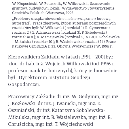
W. Kłopociński, W. Potasznik, W. Wilkowski ,, Szacowanie
gruntów, budynków i lokali; Wydawnictwo Stowarzyszenie
Geodetów Polskich; Warszawa, 1993.
,,Problemy urządzenioworolne i leśne związane z budową
autostrad”. Praca zbiorowa, której autorami poszczególnych
rozdziałów byli: W. Wilkowski ( rozdział 1), R. Cymerman (
rozdział 2 ); Z. Adamczewski ( rozdział 3), P. Skłodowski (
rozdział 4i 8 ); A. Maciejewska ( rozdział 5, 6 i 9); K. Sobolewska
– Mikulska ( rozdział 10 ); B. Wasielewska ( rozdział 11 ). Prace
naukowe GEODEZJA z. 33; Oficyna Wydawnicza PW; 1995 r.
Kierownikiem Zakładu w latach 1991 – 2001był
doc. dr hab. inż. Wojciech Wilkowski (od 1996 r.
profesor nauk technicznych), który jednocześnie
był Dyrektorem Instytutu Geodezji
Gospodarczej.
Pracownicy Zakładu: dr inż. W. Gedymin, mgr inż.
J. Kozłowski, dr inż. J. Iwanicki, mgr inż. E.
Oszmiański, dr inż. Katarzyna Sobolewska-
Mikulska, mgr inż. B. Wasielewska, mgr inż. B.
Chruścicka, mgr inż. T. Wojciechowski