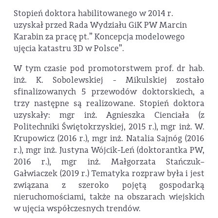
Stopień doktora habilitowanego w 2014 r.
uzyskał przed Rada Wydziału GiK PW Marcin
Karabin za pracę pt.” Koncepcja modelowego
ujęcia katastru 3D w Polsce”.
W tym czasie pod promotorstwem prof. dr hab.
inż. K. Sobolewskiej - Mikulskiej zostało
sfinalizowanych 5 przewodów doktorskiech, a
trzy następne są realizowane. Stopień doktora
uzyskały: mgr inż. Agnieszka Cienciała (z
Politechniki Świętokrzyskiej, 2015 r.), mgr inż. W.
Krupowicz (2016 r.), mgr inż. Natalia Sajnóg (2016
r.), mgr inż. Justyna Wójcik-Leń (doktorantka PW,
2016 r.), mgr inż. Małgorzata Stańczuk–
Gałwiaczek (2019 r.) Tematyka rozpraw była i jest
związana z szeroko pojętą gospodarką
nieruchomościami, także na obszarach wiejskich
w ujęcia współczesnych trendów.