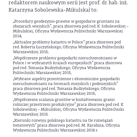
redaktorem naukowym serii jest prof. dr hab. inż.
Katarzyna Sobolewska–Mikulska) to:
„Procedury geodezyjno-prawne w gospodarce gruntami na
obszarach wiejskich”, praca zbiorowa pod red. K. Sobolewskiej –
Mikulskiej, Oficyna Wydawnicza Politechniki Warszawskiej
2014;
„Aktualne problemy katastru w Polsce” praca zbiorowa pod
red. Roberta Łuczyńskiego; Oficyna Wydawnicza Politechniki
Warszawskiej 2015;
„Współczesne problemy gospodarki nieruchomościami w
Polsce i w wybranych krajach europejskich” praca zbiorowa
pod red. Tomasza Budzyńskiego; Oficyna Wydawnicza
Politechniki Warszawskiej 2015;
„Wybrane aspekty przestrzenne i ekonomiczne gospodarki
nieruchomościami na terenach miejskich i podmiejskich”
praca zbiorowa pod red. Tomasza Budzyńskiego; Oficyna
Wydawnicza Politechniki Warszawskiej 2015;
„Współczesne scalania gruntów w kształtowaniu granic
rolniczej przestrzeni produkcyjne” praca zbiorowa pod red. K.
Sobolewskiej – Mikulskiej, Oficyna Wydawnicza Politechniki
Warszawskiej 2015.
„Kierunki rozwoju polskiego katastru na tle rozwiązań
światowych” praca zbiorowa pod red. M. Karabina, Oficyna
Wydawnicza Politechniki Warszawskiej 2016 r.