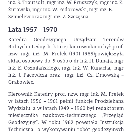
inż. S. Trautsolt, mgr inż. W. Pruszczyk, mgr inż. Z.
Żurawski, mgr inż. W. Fedorowski, mgr inż. B.
Szmielew oraz mgr inż. Z. Szczęsna.
Lata 1957 - 1970
Katedra Geodezyjnego Urządzani Terenów
Rolnych i Leśnych, której kierownikiem był prof.
nzw. mgr inż. M. Frelek (1901-1985)powiększyła
skład osobowy do 9 osób o dr inż. H. Dunaja, mgr
inż. E. Oszmiańskiego, mgr inż. W. Kunacha,, mgr
inż. J. Pacewicza oraz mgr inż. Cz. Dmowską –
Grabowiec.
Kierownik Katedry prof. nzw. mgr inż. M. Frelek
w latach 1956 – 1961 pełnił funkcje Prodziekana
Wydziału, a w latach 1949 – 1960 był redaktorem
miesięcznika naukowo-technicznego „Przegląd
Geodezyjny”. W roku 1962 powstała Instrukcja
Techniczna o wykonywaniu robót geodezyjnych