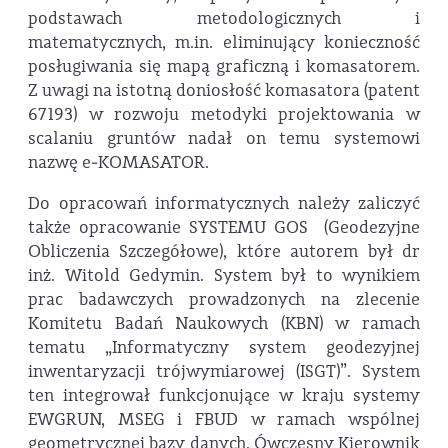
podstawach metodologicznych i
matematycznych, m.in. eliminujący konieczność
posługiwania się mapą graficzną i komasatorem.
Z uwagi na istotną doniosłość komasatora (patent
67193) w rozwoju metodyki projektowania w
scalaniu gruntów nadał on temu systemowi
nazwę e‑KOMASATOR.
Do opracowań informatycznych należy zaliczyć
także opracowanie SYSTEMU GOS (Geodezyjne
Obliczenia Szczegółowe), które autorem był dr
inż. Witold Gedymin. System był to wynikiem
prac badawczych prowadzonych na zlecenie
Komitetu Badań Naukowych (KBN) w ramach
tematu „Informatyczny system geodezyjnej
inwentaryzacji trójwymiarowej (ISGT)”. System
ten integrował funkcjonujące w kraju systemy
EWGRUN, MSEG i FBUD w ramach wspólnej
geometrycznej bazy danych. Ówczesny Kierownik