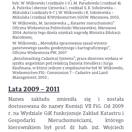
byli: W. Wilkowski ( rozdziały 1-3 ); M. Paradowski ( rozdział 4);
A. Pułecka ( obecnie Czrnecka ) ; rozdział 5; K. Sobolewska –
Mikulska ( rozdziały 6-7 ); W. Wilkowski i K. Sobolewska –
Mikulska ( rozdział 8).Wydawnictwo SGGW. Warszawa; 2002,
W. Wilkowski, M. Jaroszewska ;,, Kataster nieruchomości”.
Oficyna Wydawnicza Politechniki Warszawskej; Warszawa
2004. Autorzy tego dzieła uzyskali nagrodę Ministra Edukacji
Narodowej,
W. Wilkowski ,, Metodyka opracowania zasad wyceny
państwowego zasobu geodezyjnego i kartograficznego”;
Oficyna Wydawnicza PW; 2007.
,,Benchmarking Cadastral Systems”; praca zbiorowa wydana w
języku angielskim pod redakcją Daniela Steudlera i Jurga
Kaufmana, w której jednym z współautorów był W. Wilkowski,
Wydawnictwo FIG- Commission 7 – Cadastre and Land
Management; 2002 ;
Lata 2009 – 2011
Nazwa zakładu zmieniła się i została
dostosowana do nazwy Komisji VII FiG. Od 2009
r. na Wydziale GiK funkcjonuje Zakład Katastru i
Gospodarki Nieruchomościami, którego
kierownikiem był prof. dr hab. inż. Wojciech