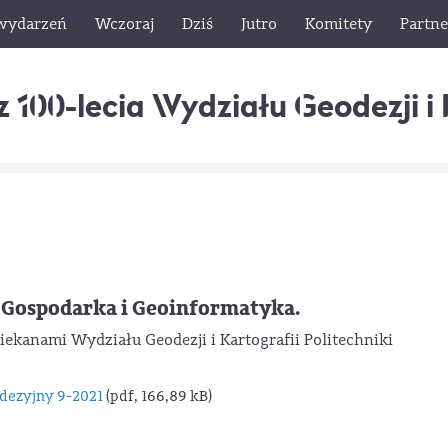
wydarzeń
Wczoraj
Dziś
Jutro
Komitety
Partne
z 100-lecia Wydziału Geodezji i 
, Gospodarka i Geoinformatyka.
ekanami Wydziału Geodezji i Kartografii Politechniki
odezyjny 9-2021
(pdf, 166,89 kB)