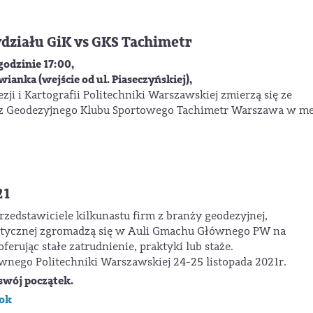
działu GiK vs GKS Tachimetr
godzinie 17:00,
anka (wejście od ul. Piaseczyńskiej),
i i Kartografii Politechniki Warszawskiej zmierzą się ze
 z Geodezyjnego Klubu Sportowego Tachimetr Warszawa w m
21
rzedstawiciele kilkunastu firm z branży geodezyjnej,
matycznej zgromadzą się w Auli Gmachu Głównego PW na
ferując stałe zatrudnienie, praktyki lub staże.
nego Politechniki Warszawskiej 24-25 listopada 2021r.
swój początek.
ok