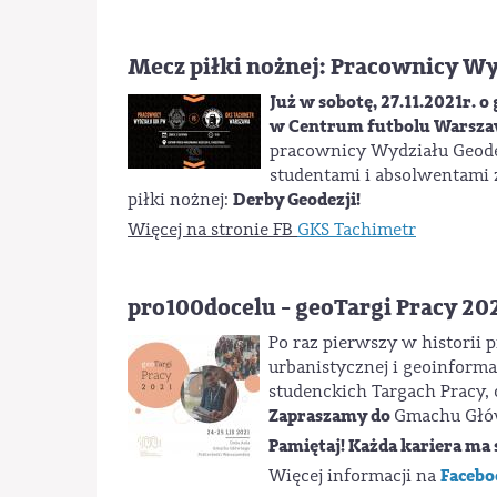
Mecz piłki nożnej: Pracownicy Wy
Już w sobotę, 27.11.2021r. o 
w Centrum futbolu Warszawi
pracownicy Wydziału Geodezj
studentami i absolwentami
Derby Geodezji!
piłki nożnej:
Więcej na stronie FB
GKS Tachimetr
pro100docelu - geoTargi Pracy 20
Po raz pierwszy w historii p
urbanistycznej i geoinfor
studenckich Targach Pracy, o
Zapraszamy do
Gmachu Głów
Pamiętaj! Każda kariera ma 
Facebo
Więcej informacji na