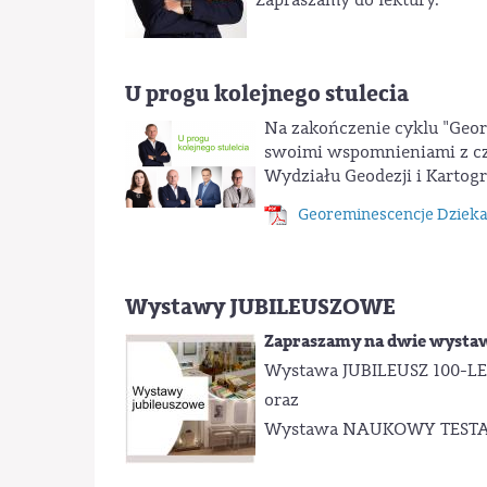
Zapraszamy do lektury.
U progu kolejnego stulecia
Na zakończenie cyklu "Geo
swoimi wspomnieniami z cza
Wydziału Geodezji i Kartogr
Georeminescencje Dziekan
Wystawy JUBILEUSZOWE
Zapraszamy na dwie wystaw
Wystawa JUBILEUSZ 100-L
oraz
Wystawa NAUKOWY TEST