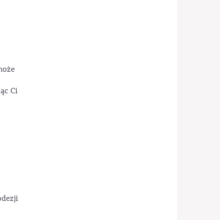
może
ąc Ci
dezji