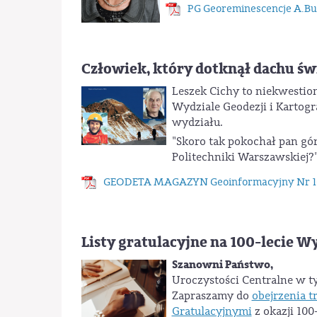
PG Georeminescencje A.Buj
Człowiek, który dotknął dachu św
Leszek Cichy to niekwestio
Wydziale Geodezji i Kartogr
wydziału.
"Skoro tak pokochał pan gór
Politechniki Warszawskiej?".
GEODETA MAGAZYN Geoinformacyjny Nr 10 (
Listy gratulacyjne na 100-lecie W
Szanowni Państwo,
Uroczystości Centralne w t
Zapraszamy do
obejrzenia t
Gratulacyjnymi
z okazji 100