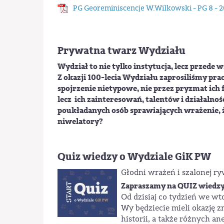
PG Georeminiscencje W.Wilkowski - PG 8 - 2
Prywatna twarz Wydziału
Wydział to nie tylko instytucja, lecz przede 
Z okazji 100-lecia Wydziału zaprosiliśmy pra
spojrzenie nietypowe, nie przez pryzmat ich 
lecz ich zainteresowań, talentów i działalno
poukładanych osób sprawiających wrażenie, że
niwelatory?
Quiz wiedzy o Wydziale GiK PW
Głodni wrażeń i szalonej ry
Zapraszamy na QUIZ wiedzy
Od dzisiaj co tydzień we wt
Wy będziecie mieli okazję z
historii, a także różnych a