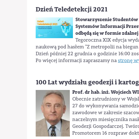
Dzień Teledetekcji 2021
Stowarzyszenie Studentów W
Systemów Informacji Przest
odbędą się w formie zdalne
Tegoroczna XIX edycja wydar
naukową pod hasłem "Z metropolii na biegun -
Dzień później 22 grudnia o godzinie 16:00 z
Po więcej informacji zapraszamy na
stronę w
100 Lat wydziału geodezji i karto
Prof. dr hab. inż. Wojciech
Obecnie zatrudniony w Wojs
27 do wykonywania samodzieln
zawodowe w zakresie szacowa
naczelnym miesięcznika nauk
Geodezji Gospodarczej. Twó
Promotorem 16 rozpraw dokt