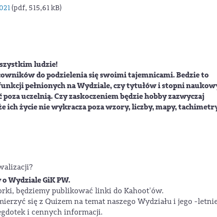
021
(pdf, 515,61 kB)
wszystkim ludzie!
cowników do podzielenia się swoimi tajemnicami. Bedzie to
funkcji pełnionych na Wydziale, czy tytułów i stopni naukow
ść poza uczelnią. Czy zaskoczeniem będzie hobby zazwyczaj
 ich życie nie wykracza poza wzory, liczby, mapy, tachimetr
walizacji?
 o Wydziale GiK PW.
orki, będziemy publikować linki do Kahoot'ów.
mierzyć się z Quizem na temat naszego Wydziału i jego -letnie
negdotek i cennych informacji.