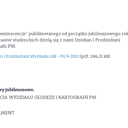
reminscencje" publikowanego od początku jubileuszowego ro
sów studenckich dzielą się z nami Dziekan i Prodziekani
afii PW.
 i Prodziekani Wydziału GiK - PG 9-2021
(pdf, 246,21 kB)
y jubileuszowe.
ECIA WYDZIAŁU GEODEZJI I KARTOGRAFII PW
AMENT