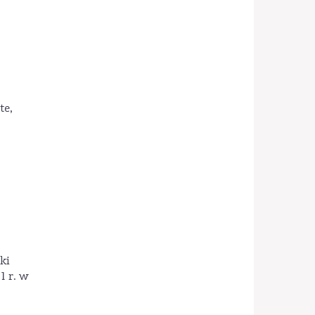
te,
ki
1 r. w