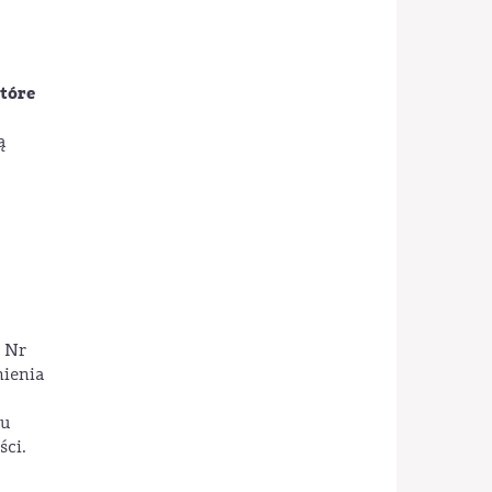
które
ą
 Nr
nienia
tu
ci.