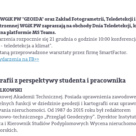
GiK PW "GEOIDA" oraz Zakład Fotogrametrii, Teledetekcji i
rzennej WGiK PW zapraszają na obchody Dnia Teledetekcji, 
j na platformie MS Teams.
zenia rozpocznie się 21 grudnia o godzinie 10:00 konferencj
 teledetekcja a klimat".
ostaną przeprowadzone warsztaty przez firmę SmartFactor.
ydarzenia na FB>>
grafii z perspektywy studenta i pracownika
 WILKOWSKI
kowej Akademii Technicznej. Posiada uprawnienia zawodowe
ych funkcji w dziedzinie geodezji i kartografii oraz upraw
nia nieruchomości. Od 1987 do 2015 roku był redaktorem
owo-technicznego „Przegląd Geodezyjny”. Dyrektor Instytu
rca i Kierownik Studiów Podyplomowych Wycena nieruchomoś
orskich.