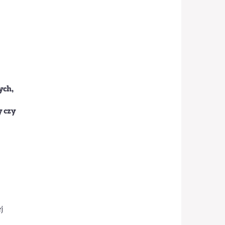
ych,
y czy
j