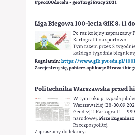
#pro100docelu - geoTargi Pracy 2021
Liga Biegowa 100-lecia GiK 8. 11 do 
Po raz kolejny zapraszamy 
Kartografii na sportowo.
Tym razem przez 2 tygodnie
każdego tygodnia biegniem
Regulamin:
https://www.gik.pw.edu.pl/100
Zarejestruj się, pobierz aplikacje Strava i bie
Politechnika Warszawska przed hi
W tym roku przypada jubileu
Warszawskiej (28-30.09.202
Geodezji i Kartografii – 19
Pisze Eugenius
narodowej.
Rzeczpospolitej.
Zapraszamy do lektury: