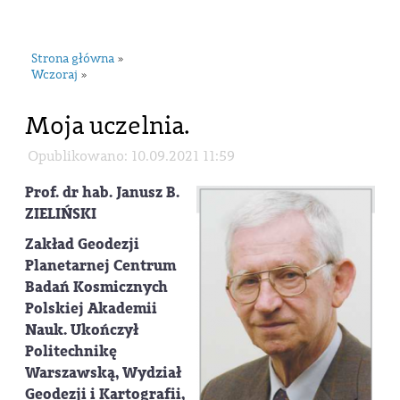
navi
Strona główna
»
Wczoraj
»
Moja uczelnia.
Opublikowano: 10.09.2021 11:59
Prof. dr hab. Janusz B.
ZIELIŃSKI
Zakład Geodezji
Planetarnej Centrum
Badań Kosmicznych
Polskiej Akademii
Nauk. Ukończył
Politechnikę
Warszawską, Wydział
Geodezji i Kartografii,