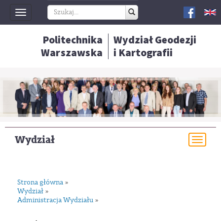
Toggle
navigation
Politechnika
Wydział Geodezji
Warszawska
i Kartografii
Wydział
Togg
navi
Strona główna
»
Wydział
»
Administracja Wydziału
»