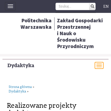
EN
Toggle
navigation
Politechnika
Zakład Gospodarki
Warszawska
Przestrzennej
i Nauk o
Środowisku
Przyrodniczym
Dydaktyka
Togg
navi
Strona główna
»
Dydaktyka
»
Realizowane projekty