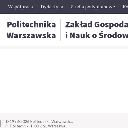
Współpraca
Dydaktyka
Studia podyplomowe
Ko
Politechnika
Zakład Gospoda
Warszawska
i Nauk o Środo
© 1998-2026
Politechnika Warszawska,
Pl. Politechniki 1,
00-661 Warszawa