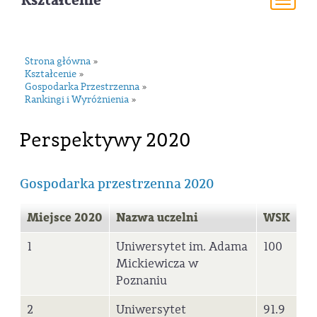
Kształcenie
Togg
navi
Strona główna
»
Kształcenie
»
Gospodarka Przestrzenna
»
Rankingi i Wyróżnienia
»
Perspektywy 2020
Gospodarka przestrzenna 2020
Miejsce 2020
Nazwa uczelni
WSK
1
Uniwersytet im. Adama
100
Mickiewicza w
Poznaniu
2
Uniwersytet
91.9