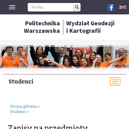
Toggle
navigation
Politechnika
Wydział Geodezji
Warszawska
i Kartografii
Studenci
Togg
navi
Strona główna
»
Studenci
»
Zapisy na przedmioty