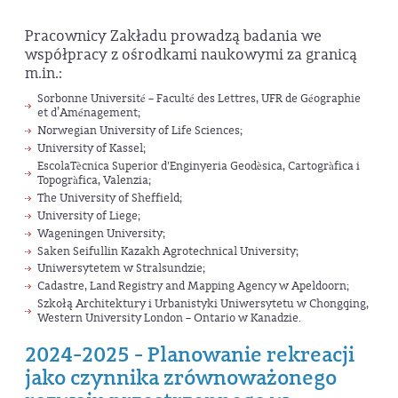
Pracownicy Zakładu prowadzą badania we
współpracy z ośrodkami naukowymi za granicą
m.in.:
Sorbonne Université – Faculté des Lettres, UFR de Géographie
et d’Aménagement;
Norwegian University of Life Sciences;
University of Kassel;
EscolaTècnica Superior d'Enginyeria Geodèsica, Cartogràfica i
Topogràfica, Valenzia;
The University of Sheffield;
University of Liege;
Wageningen University;
Saken Seifullin Kazakh Agrotechnical University;
Uniwersytetem w Stralsundzie;
Cadastre, Land Registry and Mapping Agency w Apeldoorn;
Szkołą Architektury i Urbanistyki Uniwersytetu w Chongqing,
Western University London – Ontario w Kanadzie.
2024-2025 - Planowanie rekreacji
jako czynnika zrównoważonego