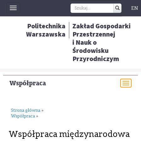
EN
Toggle
navigation
Politechnika
Zakład Gospodarki
Warszawska
Przestrzennej
i Nauk o
Środowisku
Przyrodniczym
Współpraca
Togg
navi
Strona główna
»
Współpraca
»
Współpraca międzynarodowa