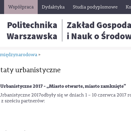
Współpraca
Dydaktyka
Studia podyplomowe
Ko
Politechnika
Zakład Gospoda
Warszawska
i Nauk o Środo
 międzynarodowa
»
taty urbanistyczne
Urbanistyczne 2017 -
„Miasto otwarte, miasto zamknięte”
rbanistyczne 2017odbyły się w dniach 1 – 10 czerwca 2017 r
z sześciu partnerów: