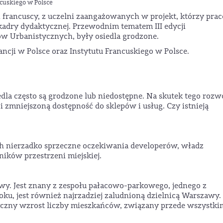
cuskiego w Polsce
i francuscy, z uczelni zaangażowanych w projekt, którzy pra
adry dydaktycznej. Przewodnim tematem III edycji
 Urbanistycznych, były osiedla grodzone.
ncji w Polsce oraz Instytutu Francuskiego w Polsce.
dla często są grodzone lub niedostępne. Na skutek tego rozw
i zmniejszoną dostępność do sklepów i usług. Czy istnieją
 nierzadko sprzeczne oczekiwania developerów, władz
ików przestrzeni miejskiej.
awy. Jest znany z zespołu pałacowo-parkowego, jednego z
oku, jest również najrzadziej zaludnioną dzielnicą Warszawy
yczny wzrost liczby mieszkańców, związany przede wszystki