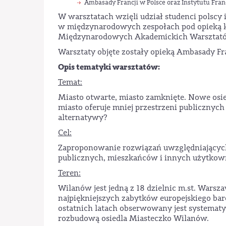
Ambasady Francji w Polsce oraz Instytutu Fran
W warsztatach wzięli udział studenci polscy 
w międzynarodowych zespołach pod opieką k
Międzynarodowych Akademickich Warsztatów
Warsztaty objęte zostały opieką Ambasady Fra
Opis tematyki warsztatów:
Temat:
Miasto otwarte, miasto zamknięte. Nowe osie
miasto oferuje mniej przestrzeni publicznych 
alternatywy?
Cel:
Zaproponowanie rozwiązań uwzględniających
publicznych, mieszkańców i innych użytkown
Teren:
Wilanów jest jedną z 18 dzielnic m.st. Warsz
najpiękniejszych zabytków europejskiego bar
ostatnich latach obserwowany jest systemat
rozbudową osiedla Miasteczko Wilanów.