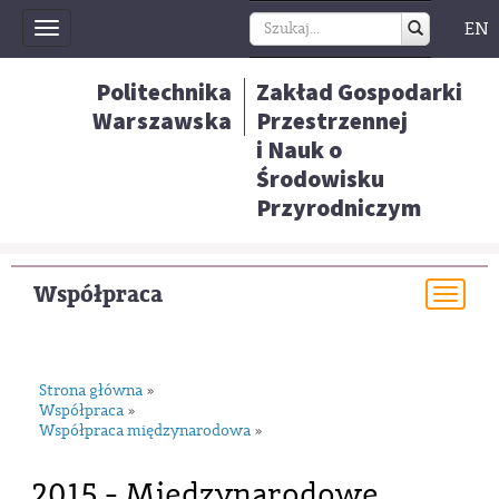
EN
Toggle
navigation
Politechnika
Zakład Gospodarki
Warszawska
Przestrzennej
i Nauk o
Środowisku
Przyrodniczym
Współpraca
Togg
navi
Strona główna
»
Współpraca
»
Współpraca międzynarodowa
»
2015 - Międzynarodowe